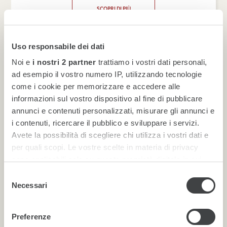
SCOPRI DI PIÙ
Uso responsabile dei dati
Noi e
i nostri 2 partner
trattiamo i vostri dati personali,
ad esempio il vostro numero IP, utilizzando tecnologie
come i cookie per memorizzare e accedere alle
informazioni sul vostro dispositivo al fine di pubblicare
annunci e contenuti personalizzati, misurare gli annunci e
i contenuti, ricercare il pubblico e sviluppare i servizi.
Avete la possibilità di scegliere chi utilizza i vostri dati e
per quali scopi. Le vostre scelte in materia di privacy
Europcar è parte di Europcar Mobility Group, leader
sono applicabili solo su questa proprietà digitale in cui
europeo nel noleggio veicoli, con l’obiettivo di affermarsi
avete effettuato le vostre scelte. È possibile modificare o
come punto di riferimento nella mobilità sostenibile nei
Selezione
prossimi anni. Il gruppo offre un’ampia gamma di servizi
revocare il proprio consenso in qualsiasi momento dalla
Necessari
del
di noleggio auto e furgoni, disponibili per poche ore,
Dichiarazione sui cookie o facendo clic sull'icona di
consenso
giorni, settimane o mesi, con una flotta moderna e
attivazione della privacy.
sempre più orientata alla sostenibilità ambientale.
Preferenze