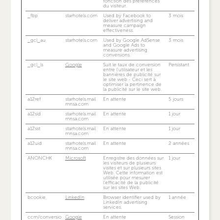
fonction des préférences
du visiteur.
_fbp
starhotels.com
Used by Facebook to
3 mois
deliver advertising and
measure campaign
effectiveness.
_gcl_au
starhotels.com
Used by Google AdSense
3 mois
and Google Ads to
measure advertising
conversions.
_gcl_ls
Google
Suit le taux de conversion
Persistant
entre l'utilisateur et les
bannières de publicité sur
le site web - Ceci sert à
optimiser la pertinence de
la publicité sur le site web.
a12ref
starhotels.mail
En attente
5 jours
mnsa.com
a12sid
starhotels.mail
En attente
1 jour
mnsa.com
a12sst
starhotels.mail
En attente
1 jour
mnsa.com
a12uid
starhotels.mail
En attente
2 années
mnsa.com
ANONCHK
Microsoft
Enregistre des données sur
1 jour
les visiteurs de plusieurs
visites et sur plusieurs sites
Web. Cette information est
utilisée pour mesurer
l'efficacité de la publicité
sur les sites Web.
bcookie
LinkedIn
Browser identifier used by
1 année
LinkedIn advertising
services.
ccm/conversio
Google
En attente
Session