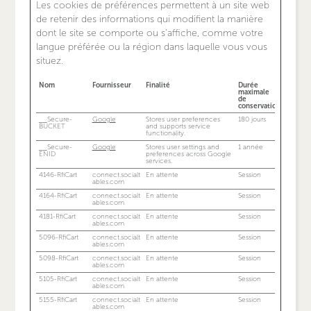
Les cookies de préférences permettent à un site web
de retenir des informations qui modifient la manière
dont le site se comporte ou s’affiche, comme votre
langue préférée ou la région dans laquelle vous vous
situez.
Nom
Fournisseur
Finalité
Durée
maximale
de
conservation
__Secure-
Google
Stores user preferences
180 jours
BUCKET
and supports service
functionality.
__Secure-
Google
Stores user settings and
1 année
ENID
preferences across Google
services.
4146-RfiCart
connect.socialt
En attente
Session
ables.com
4164-RfiCart
connect.socialt
En attente
Session
ables.com
4181-RfiCart
connect.socialt
En attente
Session
ables.com
5096-RfiCart
connect.socialt
En attente
Session
ables.com
5098-RfiCart
connect.socialt
En attente
Session
ables.com
5105-RfiCart
connect.socialt
En attente
Session
ables.com
5155-RfiCart
connect.socialt
En attente
Session
ables.com