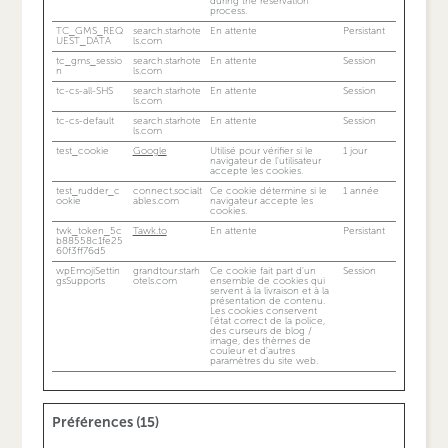
during the reservation
process.
TC_GMS_REQ
search.starhote
En attente
Persistant
UEST_DATA
ls.com
tc_gms_sessio
search.starhote
En attente
Session
n
ls.com
tc-cs-all-SHS
search.starhote
En attente
Session
ls.com
tc-cs-default
search.starhote
En attente
Session
ls.com
test_cookie
Google
Utilisé pour vérifier si le
1 jour
navigateur de l'utilisateur
accepte les cookies.
test_rudder_c
connect.socialt
Ce cookie détermine si le
1 année
ookie
ables.com
navigateur accepte les
cookies.
twk_token_5c
Tawk.to
En attente
Persistant
b88558c1fe25
60f3ff76d5
wpEmojiSettin
grandtour.starh
Ce cookie fait part d'un
Session
gsSupports
otels.com
ensemble de cookies qui
servent à la livraison et à la
présentation de contenu.
Les cookies conservent
l'état correct de la police,
des curseurs de blog /
image, des thèmes de
couleur et d'autres
paramètres du site web.
Préférences (15)