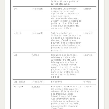
l'efficacité de la publicité
sur les sites Web.
SM
Microsoft
Enregistre un identifiant
Session
unique qui reconnaît
l'appareil de l'utilisateur au
cours des visites
récurrentes de sites web
utilisant le même réseau de
publicité. L'identifiant est
utilisé pour permettre des
annonces ciblées.
SRM_B
Microsoft
Suit l'interaction de
1 année
l'utilisateur avec la fonction
de barre de recherche du
site web. Ces données
peuvent être utilisées pour
présenter à l'utilisateur des
produits ou des services
pertinents.
uid
Criteo
Recueille des données
1 année
relatives aux visites de
l'utilisateur du site web,
telles que le nombre de
visites, le temps moyen
passé sur le site et quelles
pages ont été chargées,
dans le but d'afficher des
annonces publicitaires
ciblées.
usp_status
Media.net
En attente
6 mois
w/1.0/sd
Openx
Enregistre des données sur
Session
les visiteurs telles que les
adresses IP, la localisation
géographique et les
interactions publicitaires.
Ces informations sont
utilisées pour optimiser la
publicité sur les sites Web
qui utilisent les services
OpenX.net.