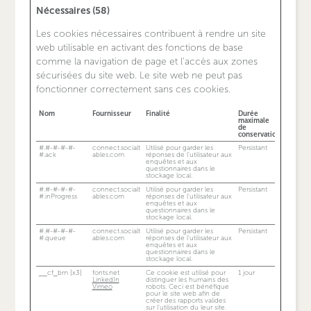
Nécessaires (58)
Les cookies nécessaires contribuent à rendre un site
web utilisable en activant des fonctions de base
comme la navigation de page et l'accès aux zones
sécurisées du site web. Le site web ne peut pas
fonctionner correctement sans ces cookies.
Nom
Fournisseur
Finalité
Durée
maximale
de
conservation
#.#-#-#-#-
connect.socialt
Utilisé pour garder les
Persistant
#.ack
ables.com
réponses de l'utilisateur aux
enquêtes et aux
questionnaires dans le
stockage local.
#.#-#-#-#-
connect.socialt
Utilisé pour garder les
Persistant
#.inProgress
ables.com
réponses de l'utilisateur aux
enquêtes et aux
questionnaires dans le
stockage local.
#.#-#-#-#-
connect.socialt
Utilisé pour garder les
Persistant
#.queue
ables.com
réponses de l'utilisateur aux
enquêtes et aux
questionnaires dans le
stockage local.
__cf_bm [x3]
fonts.net
Ce cookie est utilisé pour
1 jour
LinkedIn
distinguer les humains des
Vimeo
robots. Ceci est bénéfique
pour le site web afin de
créer des rapports valides
sur l'utilisation du leur site.