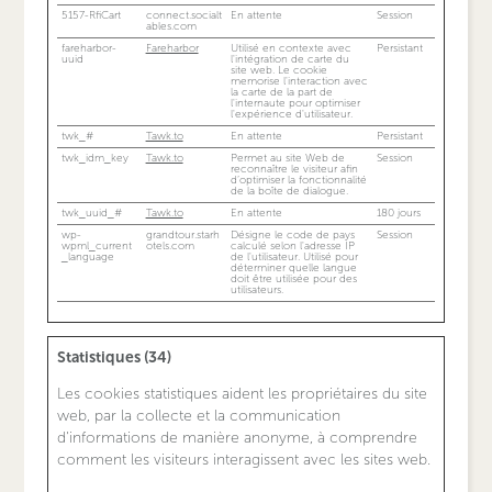
5157-RfiCart
connect.socialt
En attente
Session
ables.com
fareharbor-
Fareharbor
Utilisé en contexte avec
Persistant
uuid
l'intégration de carte du
site web. Le cookie
memorise l'interaction avec
la carte de la part de
l'internaute pour optimiser
l'expérience d'utilisateur.
twk_#
Tawk.to
En attente
Persistant
twk_idm_key
Tawk.to
Permet au site Web de
Session
reconnaître le visiteur afin
d’optimiser la fonctionnalité
de la boîte de dialogue.
twk_uuid_#
Tawk.to
En attente
180 jours
wp-
grandtour.starh
Désigne le code de pays
Session
wpml_current
otels.com
calculé selon l'adresse IP
_language
de l'utilisateur. Utilisé pour
déterminer quelle langue
doit être utilisée pour des
utilisateurs.
Statistiques (34)
Les cookies statistiques aident les propriétaires du site
web, par la collecte et la communication
d'informations de manière anonyme, à comprendre
comment les visiteurs interagissent avec les sites web.