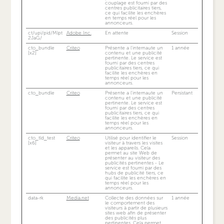
couplage est fourni par des
centres publicitaires tiers,
ce qui facilite les enchères
en temps réel pour les
annonceurs.
ct/upi/pid/Mlpt
Adobe Inc.
En attente
Session
2JaG/
cto_bundle
Criteo
Présente a l'internaute un
1 année
[x2]
contenu et une publicité
pertinente. Le service est
fourni par des centres
publicitaires tiers, ce qui
facilite les enchères en
temps réel pour les
annonceurs.
cto_bundle
Criteo
Présente a l'internaute un
Persistant
contenu et une publicité
pertinente. Le service est
fourni par des centres
publicitaires tiers, ce qui
facilite les enchères en
temps réel pour les
annonceurs.
cto_tld_test
Criteo
Utilisé pour identifier le
Session
[x6]
visiteur à travers les visites
et les appareils. Cela
permet au site Web de
présenter au visiteur des
publicités pertinentes - Le
service est fourni par des
hubs de publicité tiers, ce
qui facilite les enchères en
temps réel pour les
annonceurs.
data-rk
Media.net
Collecte des données sur
1 année
le comportement des
visiteurs à partir de plusieurs
sites web afin de présenter
des publicités plus
pertinentes. Cela permet