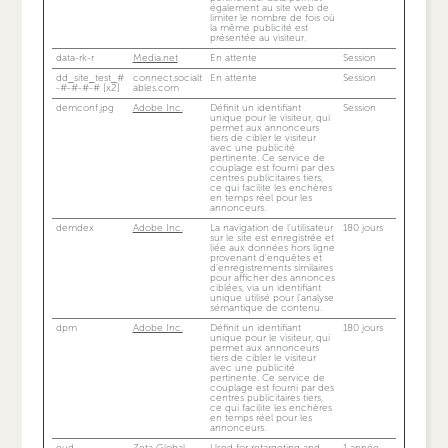
également au site web de
limiter le nombre de fois où
la même publicité est
présentée au visiteur.
data-rk-r
Media.net
En attente
Session
dd_site_test_#
connect.socialt
En attente
Session
-#-#-#-# [x2]
ables.com
demconf.jpg
Adobe Inc.
Définit un identifiant
Session
unique pour le visiteur, qui
permet aux annonceurs
tiers de cibler le visiteur
avec une publicité
pertinente. Ce service de
couplage est fourni par des
centres publicitaires tiers,
ce qui facilite les enchères
en temps réel pour les
annonceurs.
demdex
Adobe Inc.
La navigation de l'utilisateur
180 jours
sur le site est enregistrée et
liée aux données hors ligne
provenant d'enquêtes et
d’enregistrements similaires
pour afficher des annonces
ciblées, via un identifiant
unique utilisé pour l'analyse
sémantique de contenu.
dpm
Adobe Inc.
Définit un identifiant
180 jours
unique pour le visiteur, qui
permet aux annonceurs
tiers de cibler le visiteur
avec une publicité
pertinente. Ce service de
couplage est fourni par des
centres publicitaires tiers,
ce qui facilite les enchères
en temps réel pour les
annonceurs.
eud
Zeta Global
Used for retargeting and
1 année