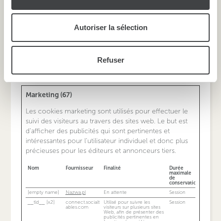
de la boîte de dialogue.
avec d'autres informations que vous leur avez fournies
visitor-id
Media.net
Ce cookie est utilisé pour
4 mois
recueillir des informations
ou qu'ils ont collectées lors de votre utilisation de leurs
sur le visiteur. Ces
informations seront
Autoriser la sélection
enregistrées à fins d'analyse
services.
interne par l'opérateur du
site. Les analyses internes
sont utilisées par les sites
pour optimiser leurs
domaines.
Refuser
WMF-Uniq
WikiMedia
En attente
1 année
Marketing (67)
Les cookies marketing sont utilisés pour effectuer le
suivi des visiteurs au travers des sites web. Le but est
d'afficher des publicités qui sont pertinentes et
intéressantes pour l'utilisateur individuel et donc plus
précieuses pour les éditeurs et annonceurs tiers.
Nom
Fournisseur
Finalité
Durée
maximale
de
conservation
[empty name]
Nazwa.pl
En attente
Session
__tld__ [x2]
connect.socialt
Utilisé pour suivre les
Session
ables.com
visiteurs sur plusieurs sites
Web, afin de présenter des
publicités pertinentes en