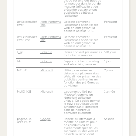
cliqué sur une des pubs de
l'annonceur dans le but de
mesurer l'efficacité et de
présenter des annonces
publicitaires ciblées à
l'utilisateur.
lastExternalRef
Meta Platforms,
Détecte comment
Persistant
errer
Inc.
l'utilisateur a atteint le site
web en enregistrant sa
dernière adresse URL.
lastExternalRef
Meta Platforms,
Détecte comment
Persistant
errerTime
Inc.
l'utilisateur a atteint le site
web en enregistrant sa
dernière adresse URL.
li_gc
LinkedIn
Stores consent preferences
180 jours
for LinkedIn services.
lidc
LinkedIn
Supports LinkedIn routing
1 jour
and advertising services.
MR [x2]
Microsoft
Utilisé pour suivre les
7 jours
visiteurs sur plusieurs sites
Web, afin de présenter des
publicités pertinentes en
fonction des préférences
du visiteur.
MUID [x2]
Microsoft
Largement utilisé par
1 année
Microsoft comme un
identifiant utilisateur
unique. Ce cookie permet
le suivi des utilisateurs en
synchronisant l'identifiant
dans de nombreux
domaines Microsoft.
pagead/1p-
Google
Repère si l'internaute a
Session
user-list/#
montré de l'intérêt pour
des produits ou des
événements spécifiques
sur plusieurs sites web et
détecte la façon dont