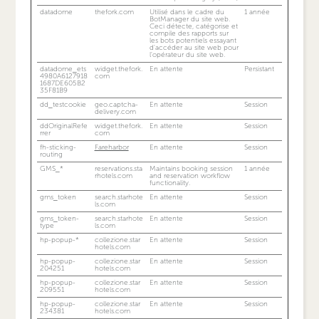
datadome
thefork.com
Utilisé dans le cadre du
1 année
BotManager du site web.
Ceci détecte, catégorise et
compile des rapports sur
les bots potentiels essayant
d'accéder au site web pour
l'opérateur du site web.
datadome_ets
widget.thefork.
En attente
Persistant
4980A6127918
com
1687DE605B2
35F81B9
dd_testcookie
geo.captcha-
En attente
Session
delivery.com
ddOriginalRefe
widget.thefork.
En attente
Session
rrer
com
fh-sticking-
Fareharbor
En attente
Session
routing
GMS_*
reservations.sta
Maintains booking session
1 année
rhotels.com
and reservation workflow
functionality.
gms_token
search.starhote
En attente
Session
ls.com
gms_token-
search.starhote
En attente
Session
type
ls.com
hp-popup-*
collezione.star
En attente
Session
hotels.com
hp-popup-
collezione.star
En attente
Session
204251
hotels.com
hp-popup-
collezione.star
En attente
Session
209551
hotels.com
hp-popup-
collezione.star
En attente
Session
234381
hotels.com