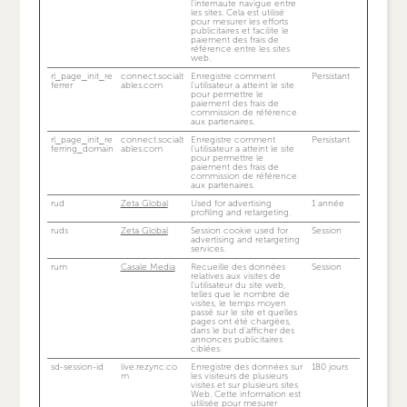
l'internaute navigue entre
les sites. Cela est utilisé
pour mesurer les efforts
publicitaires et facilite le
paiement des frais de
référence entre les sites
web.
rl_page_init_re
connect.socialt
Enregistre comment
Persistant
ferrer
ables.com
l'utilisateur a atteint le site
pour permettre le
paiement des frais de
commission de référence
aux partenaires.
rl_page_init_re
connect.socialt
Enregistre comment
Persistant
ferring_domain
ables.com
l'utilisateur a atteint le site
pour permettre le
paiement des frais de
commission de référence
aux partenaires.
rud
Zeta Global
Used for advertising
1 année
profiling and retargeting.
ruds
Zeta Global
Session cookie used for
Session
advertising and retargeting
services.
rum
Casale Media
Recueille des données
Session
relatives aux visites de
l'utilisateur du site web,
telles que le nombre de
visites, le temps moyen
passé sur le site et quelles
pages ont été chargées,
dans le but d'afficher des
annonces publicitaires
ciblées.
sd-session-id
live.rezync.co
Enregistre des données sur
180 jours
m
les visiteurs de plusieurs
visites et sur plusieurs sites
Web. Cette information est
utilisée pour mesurer