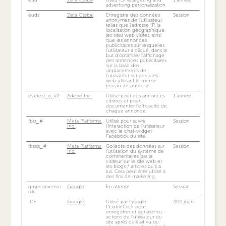
advertising personalization.
euds
Zeta Global
Enregistre des données
Session
anonymes de l'utilisateur,
telles que l'adresse IP, la
localisation géographique,
les sites web visités, ainsi
que les annonces
publicitaires sur lesquelles
l'utilisateur a cliqué, dans le
but d'optimiser l'affichage
des annonces publicitaires
sur la base des
déplacements de
l'utilisateur sur des sites
web utilisant le même
réseau de publicité.
everest_g_v2
Adobe Inc.
Utilisé pour des annonces
1 année
ciblées et pour
documenter l'efficacité de
chaque annonce.
fbsr_#
Meta Platforms,
Utilisé pour suivre
Session
Inc.
l'interaction de l'utilisateur
avec le chat-widget
Facebook du site.
fbssls_#
Meta Platforms,
Collecte des données sur
Session
Inc.
l’utilisation du système de
commentaires par le
visiteur sur le site web et
les blogs / articles qu’il a
lus. Cela peut être utilisé à
des fins de marketing.
gmpconversio
Google
En attente
Session
n#
IDE
Google
Utilisé par Google
400 jours
DoubleClick pour
enregistrer et signaler les
actions de l'utilisateur du
site après qu'il ait vu ou