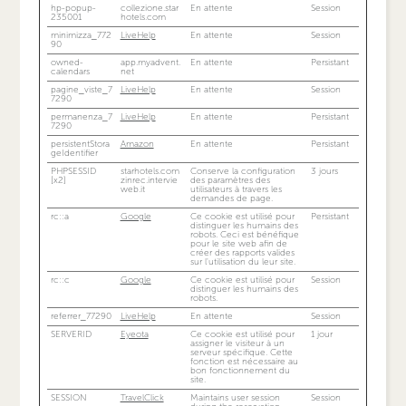
hp-popup-
collezione.star
En attente
Session
235001
hotels.com
minimizza_772
LiveHelp
En attente
Session
90
owned-
app.myadvent.
En attente
Persistant
calendars
net
pagine_viste_7
LiveHelp
En attente
Session
7290
permanenza_7
LiveHelp
En attente
Persistant
7290
persistentStora
Amazon
En attente
Persistant
geIdentifier
PHPSESSID
starhotels.com
Conserve la configuration
3 jours
[x2]
zinrec.intervie
des paramètres des
web.it
utilisateurs à travers les
demandes de page.
rc::a
Google
Ce cookie est utilisé pour
Persistant
distinguer les humains des
robots. Ceci est bénéfique
pour le site web afin de
créer des rapports valides
sur l'utilisation du leur site.
rc::c
Google
Ce cookie est utilisé pour
Session
distinguer les humains des
robots.
referrer_77290
LiveHelp
En attente
Session
SERVERID
Eyeota
Ce cookie est utilisé pour
1 jour
assigner le visiteur à un
serveur spécifique. Cette
fonction est nécessaire au
bon fonctionnement du
site.
SESSION
TravelClick
Maintains user session
Session