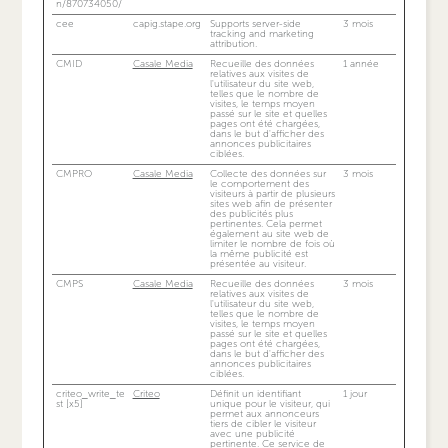
n/870734050/
cee
capig.stape.org
Supports server-side
3 mois
tracking and marketing
attribution.
CMID
Casale Media
Recueille des données
1 année
relatives aux visites de
l'utilisateur du site web,
telles que le nombre de
visites, le temps moyen
passé sur le site et quelles
pages ont été chargées,
dans le but d'afficher des
annonces publicitaires
ciblées.
CMPRO
Casale Media
Collecte des données sur
3 mois
le comportement des
visiteurs à partir de plusieurs
sites web afin de présenter
des publicités plus
pertinentes. Cela permet
également au site web de
limiter le nombre de fois où
la même publicité est
présentée au visiteur.
CMPS
Casale Media
Recueille des données
3 mois
relatives aux visites de
l'utilisateur du site web,
telles que le nombre de
visites, le temps moyen
passé sur le site et quelles
pages ont été chargées,
dans le but d'afficher des
annonces publicitaires
ciblées.
criteo_write_te
Criteo
Définit un identifiant
1 jour
st [x5]
unique pour le visiteur, qui
permet aux annonceurs
tiers de cibler le visiteur
avec une publicité
pertinente. Ce service de