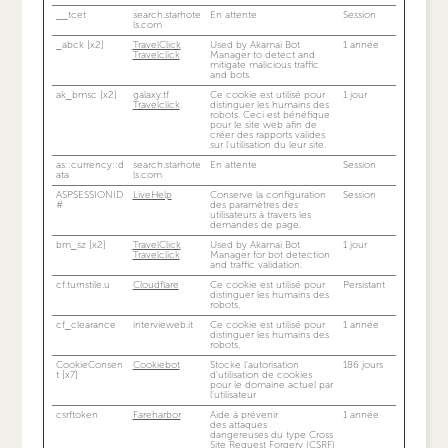
__tcet
search.starhote
En attente
Session
ls.com
_abck [x2]
TravelClick
Used by Akamai Bot
1 année
Travelclick
Manager to detect and
mitigate malicious traffic
and bots.
ak_bmsc [x2]
galaxy.tf
Ce cookie est utilisé pour
1 jour
Travelclick
distinguer les humains des
robots. Ceci est bénéfique
pour le site web afin de
créer des rapports valides
sur l'utilisation du leur site.
as::currency::d
search.starhote
En attente
Session
ata
ls.com
ASPSESSIONID
LiveHelp
Conserve la configuration
Session
#
des paramètres des
utilisateurs à travers les
demandes de page.
bm_sz [x2]
TravelClick
Used by Akamai Bot
1 jour
Travelclick
Manager for bot detection
and traffic validation.
cf.turnstile.u
Cloudflare
Ce cookie est utilisé pour
Persistant
distinguer les humains des
robots.
cf_clearance
intervieweb.it
Ce cookie est utilisé pour
1 année
distinguer les humains des
robots.
CookieConsen
Cookiebot
Stocke l'autorisation
186 jours
t [x7]
d'utilisation de cookies
pour le domaine actuel par
l'utilisateur
csrftoken
Fareharbor
Aide à prévenir
1 année
des attaques
dangereuses du type Cross
Site Request Forgery (CSRF)